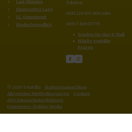
Last-Minutes
Telefon:
Einzigartige Lage
0031 229 855 800 oder
XL-Unterkunft
0033 7 80507779
Kinderfreundlich
Senden Sie eine E-Mail
Häufig gestellte
Fragen
© 2026 TotaVilla
Haftungsausschluss
Allgemeine Mietbedingungen
Cookies
AVG Datenschutzerklärung
Umsetzung: Holiday Media
Diese Webseite verwendet Cookies