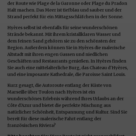
der Route wie Plage de la Garonne oder Plage du Pradon
Halt machen. Das Meer ist tiefblau und sauber und der
Strand perfekt für ein Mittagsschläfchen in der Sonne.
Hyères selbst ist ebenfalls für seine wunderschönen
Strände bekannt. Mit ihrem kristallklaren Wasser und
dem feinen Sand gehören sie zu den schönsten der
Region. Außerdem können Sie in Hyères die malerische
Altstadt mit ihren engen Gassen und niedlichen
Geschäften und Restaurants genießen. In Hyères finden
Sie auch eine mittelalterliche Burg, das Chateau d'Hyères,
und eine imposante Kathedrale, die Paroisse Saint Louis.
Kurz gesagt, die Autoroute entlang der Küste von
Marseille über Toulon nach Hyères ist ein
wunderschönes Erlebnis während Ihres Urlaubs an der
Côte d'Azur und bietet die perfekte Mischung aus
natürlicher Schönheit, Entspannung und Kultur. Sind Sie
bereit für diese malerische Fahrt entlang der
französischen Riviera?