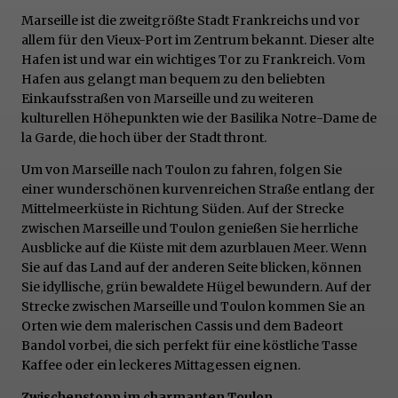
Marseille ist die zweitgrößte Stadt Frankreichs und vor
allem für den Vieux-Port im Zentrum bekannt. Dieser alte
Hafen ist und war ein wichtiges Tor zu Frankreich. Vom
Hafen aus gelangt man bequem zu den beliebten
Einkaufsstraßen von Marseille und zu weiteren
kulturellen Höhepunkten wie der Basilika Notre-Dame de
la Garde, die hoch über der Stadt thront.
Um von Marseille nach Toulon zu fahren, folgen Sie
einer wunderschönen kurvenreichen Straße entlang der
Mittelmeerküste in Richtung Süden. Auf der Strecke
zwischen Marseille und Toulon genießen Sie herrliche
Ausblicke auf die Küste mit dem azurblauen Meer. Wenn
Sie auf das Land auf der anderen Seite blicken, können
Sie idyllische, grün bewaldete Hügel bewundern. Auf der
Strecke zwischen Marseille und Toulon kommen Sie an
Orten wie dem malerischen Cassis und dem Badeort
Bandol vorbei, die sich perfekt für eine köstliche Tasse
Kaffee oder ein leckeres Mittagessen eignen.
Zwischenstopp im charmanten Toulon