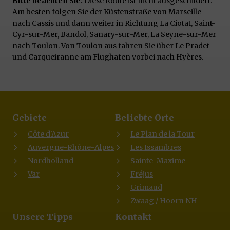
Bitte beachten Sie:
Diese Route ist nicht ausgeschildert.
Am besten folgen Sie der Küstenstraße von Marseille
nach Cassis und dann weiter in Richtung La Ciotat, Saint-
Cyr-sur-Mer, Bandol, Sanary-sur-Mer, La Seyne-sur-Mer
nach Toulon. Von Toulon aus fahren Sie über Le Pradet
und Carqueiranne am Flughafen vorbei nach Hyères.
Gebiete
Beliebte Orte
Côte d'Azur
Le Plan de la Tour
Auvergne-Rhône-Alpes
Les Issambres
Nordholland
Sainte-Maxime
Var
Fréjus
Grimaud
Zwaag / Hoorn NH
Unsere Tipps
Kontakt