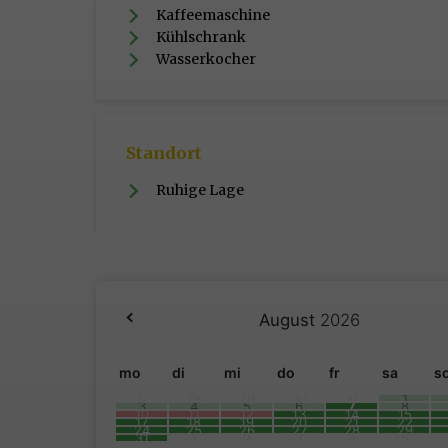
Kaffeemaschine
Kühlschrank
Wasserkocher
Standort
Ruhige Lage
August
2026
mo
di
mi
do
fr
sa
s
27
28
29
30
31
1
3
4
5
6
7
8
10
11
12
13
14
15
17
18
19
20
21
22
24
25
26
27
28
29
31
1
2
3
4
5