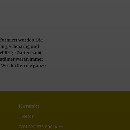
nformiert worden. Die
ig, villenartig und
gehörige Garten samt
gentümer waren immer
. Wir durften die ganze
Kontakt
Telefon:
0031 229 855 800 oder