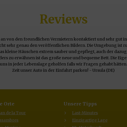
Reviews
an von den freundlichen Vermietern kontaktiert und sehr gut i
cht sehr genau den veröffentlichen Bildern. Die Umgebung ist ruh
 das kleine Häuschen extrem sauber und gepflegt, auch der dazu
ers zu erwähnen ist das große neue und bequeme Bett. Die Ei
uns in jeder Lebenslage geholfen falls wir Fragen gehabt hätten
Zeit unser Auto in der Einfahrt parken! - Ursula (DE)
e Orte
Unsere Tipps
lan de la Tour
Last-Minutes
Issambres
Einzigartige Lage