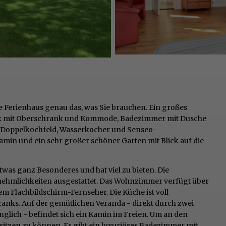
 Ferienhaus genau das, was Sie brauchen. Ein großes
ck mit Oberschrank und Kommode, Badezimmer mit Dusche
 Doppelkochfeld, Wasserkocher und Senseo-
min und ein sehr großer schöner Garten mit Blick auf die
etwas ganz Besonderes und hat viel zu bieten. Die
ehmlichkeiten ausgestattet. Das Wohnzimmer verfügt über
em Flachbildschirm-Fernseher. Die Küche ist voll
hranks. Auf der gemütlichen Veranda - direkt durch zwei
ich - befindet sich ein Kamin im Freien. Um an den
tzen zu können. Es gibt ein luxuriöses Badezimmer mit