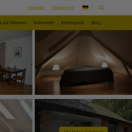
Kontakt
Einloggen
Nederlands
English
Last-Minutes
Reiseziele
Ferienpark
Blog
Français