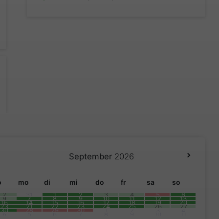
September
2026
o
mo
di
mi
do
fr
sa
so
2
31
1
2
3
4
5
6
9
7
8
9
10
11
12
13
16
14
15
16
17
18
19
20
23
21
22
23
24
25
26
27
30
28
29
30
1
2
3
4
6
5
6
7
8
9
10
11