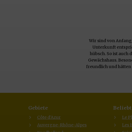
Wir sind von Anfang 
Unterkunft entspri
hübsch. So ist auch
Gewächshaus. Besond
freundlich und hätten 
Gebiete
Beliebt
Côte d'Azur
Le P
Auvergne-Rhône-Alpes
Les 