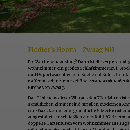
Fiddler's Hoorn - Zwaag NH
Ein Wochenendausflug? Dann ist dieses geräumige
Wohnzimmer, ein großes Schlafzimmer im 1. Sto
und Doppelwaschbecken, Küche mit Kühlschrank,
Kaffeemaschine. Eine schöne Veranda mit Außenka
Kirche von Zwaag.
Das Gästehaus dieser Villa aus den 70er Jahren ist 
gemütlichen Zimmer sind mit allen modernen Ann
eine Essecke und eine gemütliche Sitzecke mit ein
ausgestattet, einschließlich eines Kühl-/Gefriersc
doppelte Gartentüren vom Wohnzimmer aus zugängl
möglicherweise noch kühleren Abenden draußen si