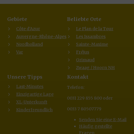
Gebiete
Beliebte Orte
Côte d'Azur
Le Plan de la Tour
Auvergne-Rhône-Alpes
Les Issambres
Nordholland
Sainte-Maxime
Var
Fréjus
Grimaud
Zwaag / Hoorn NH
Unsere Tipps
Kontakt
Last-Minutes
Telefon:
Einzigartige Lage
0031 229 855 800 oder
XL-Unterkunft
0033 7 80507779
Kinderfreundlich
Senden Sie eine E-Mail
Häufig gestellte
Fragen