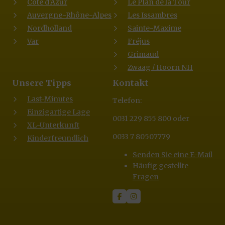
Côte d'Azur
Le Plan de la Tour
Auvergne-Rhône-Alpes
Les Issambres
Nordholland
Sainte-Maxime
Var
Fréjus
Grimaud
Zwaag / Hoorn NH
Unsere Tipps
Kontakt
Last-Minutes
Telefon:
Einzigartige Lage
0031 229 855 800 oder
XL-Unterkunft
0033 7 80507779
Kinderfreundlich
Senden Sie eine E-Mail
Häufig gestellte
Fragen