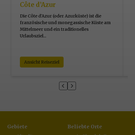
Côte d’Azur
Die Côte d'Azur (oder Azurküste) ist die
D
französische und monegassische Küste am
T
Mittelmeer und ein traditionelles
M
Urlaubsziel...
d
N
O
Ansicht Reiseziel
Gebiete
Beliebte Orte