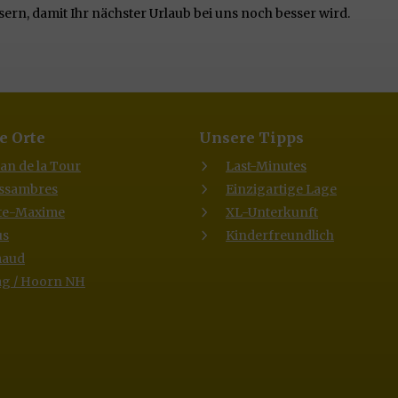
rn, damit Ihr nächster Urlaub bei uns noch besser wird.
e Orte
Unsere Tipps
lan de la Tour
Last-Minutes
Issambres
Einzigartige Lage
te-Maxime
XL-Unterkunft
us
Kinderfreundlich
maud
g / Hoorn NH