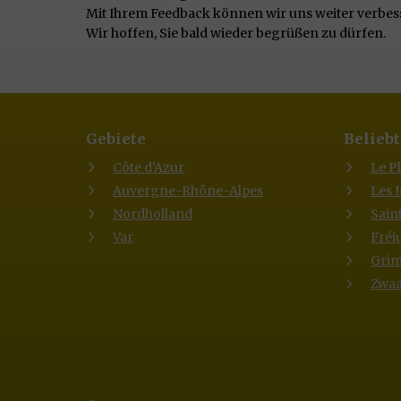
Mit Ihrem Feedback können wir uns weiter verbesse
Wir hoffen, Sie bald wieder begrüßen zu dürfen.
Gebiete
Beliebt
Côte d'Azur
Le P
Auvergne-Rhône-Alpes
Les 
Nordholland
Sain
Var
Fréj
Gri
Zwaa