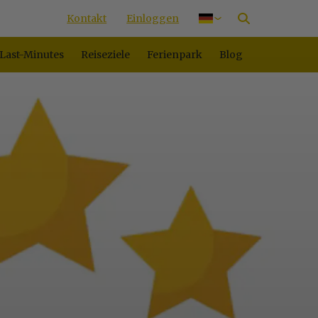
Kontakt
Einloggen
Nederlands
English
Last-Minutes
Reiseziele
Ferienpark
Blog
Français