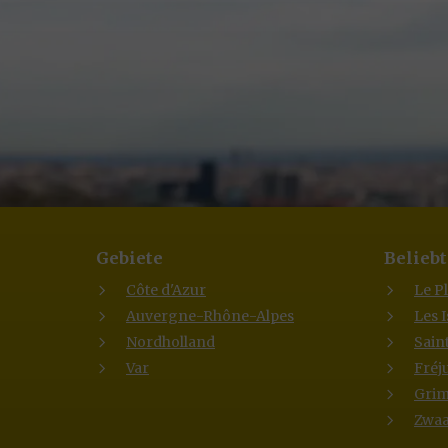
Gebiete
Beliebt
Côte d'Azur
Le P
Auvergne-Rhône-Alpes
Les 
Nordholland
Sain
Var
Fréj
Gri
Zwaa