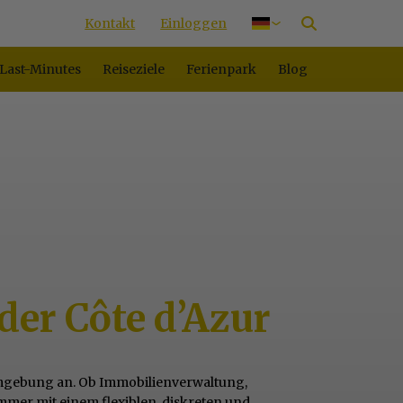
Kontakt
Einloggen
Nederlands
English
Last-Minutes
Reiseziele
Ferienpark
Blog
Français
der Côte d’Azur
 Umgebung an. Ob Immobilienverwaltung,
immer mit einem flexiblen, diskreten und