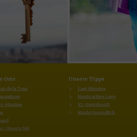
e Orte
Unsere Tipps
lan de la Tour
Last-Minutes
Issambres
Einzigartige Lage
te-Maxime
XL-Unterkunft
us
Kinderfreundlich
maud
g / Hoorn NH