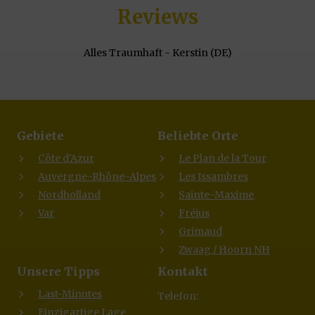
Reviews
Alles Traumhaft - Kerstin (DE)
Gebiete
Beliebte Orte
Côte d'Azur
Le Plan de la Tour
Auvergne-Rhône-Alpes
Les Issambres
Nordholland
Sainte-Maxime
Var
Fréjus
Grimaud
Zwaag / Hoorn NH
Unsere Tipps
Kontakt
Last-Minutes
Telefon:
Einzigartige Lage