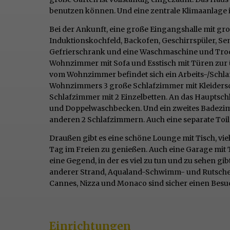
benutzen können. Und eine zentrale Klimaanlage 
Bei der Ankunft, eine große Eingangshalle mit gro
Induktionskochfeld, Backofen, Geschirrspüler, S
Gefrierschrank und eine Waschmaschine und Troc
Wohnzimmer mit Sofa und Esstisch mit Türen zur üb
vom Wohnzimmer befindet sich ein Arbeits-/Schlaf
Wohnzimmers 3 große Schlafzimmer mit Kleidersc
Schlafzimmer mit 2 Einzelbetten. An das Hauptsc
und Doppelwaschbecken. Und ein zweites Badezim
anderen 2 Schlafzimmern. Auch eine separate Toile
Draußen gibt es eine schöne Lounge mit Tisch, vi
Tag im Freien zu genießen. Auch eine Garage mit T
eine Gegend, in der es viel zu tun und zu sehen gi
anderer Strand, Aqualand-Schwimm- und Rutschen
Cannes, Nizza und Monaco sind sicher einen Besuch
Einrichtungen