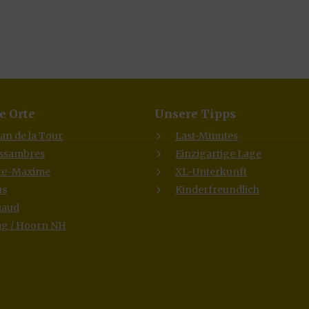
e Orte
Unsere Tipps
lan de la Tour
Last-Minutes
Issambres
Einzigartige Lage
te-Maxime
XL-Unterkunft
us
Kinderfreundlich
maud
g / Hoorn NH