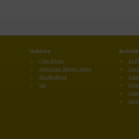
Gebiete
Beliebt
Côte d'Azur
Le P
Auvergne-Rhône-Alpes
Les 
Nordholland
Sain
Var
Fréj
Gri
Zwaa