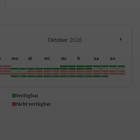
Oktober
2026
o
mo
di
mi
do
fr
sa
so
6
28
29
30
1
2
3
4
13
5
6
7
8
9
10
11
20
12
13
14
15
16
17
18
27
19
20
21
22
23
24
25
4
26
27
28
29
30
31
1
11
2
3
4
5
6
7
8
Verfügbar
Nicht verfügbar