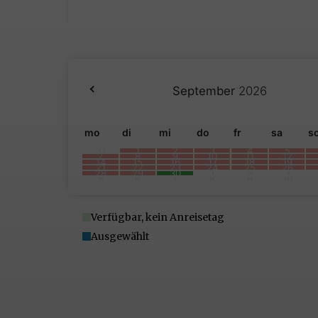
September
2026
mo
di
mi
do
fr
sa
s
31
1
2
3
4
5
7
8
9
10
11
12
14
15
16
17
18
19
21
22
23
24
25
26
28
29
30
1
2
3
5
6
7
8
9
10
Verfügbar, kein Anreisetag
Ausgewählt