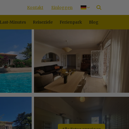
Kontakt
Einloggen
Nederlands
English
Last-Minutes
Reiseziele
Ferienpark
Blog
Français