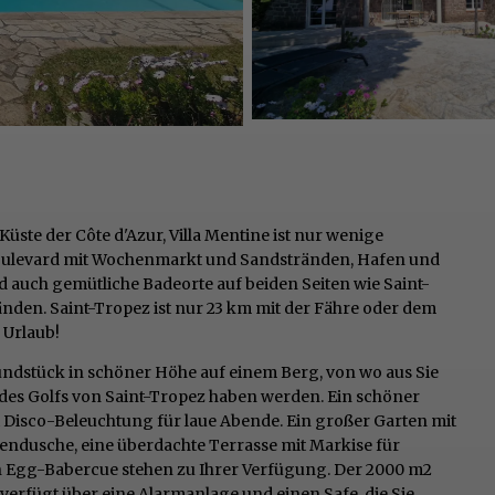
üste der Côte d'Azur, Villa Mentine ist nur wenige
 Boulevard mit Wochenmarkt und Sandstränden, Hafen und
 auch gemütliche Badeorte auf beiden Seiten wie Saint-
nden. Saint-Tropez ist nur 23 km mit der Fähre oder dem
 Urlaub!
rundstück in schöner Höhe auf einem Berg, von wo aus Sie
 des Golfs von Saint-Tropez haben werden. Ein schöner
t Disco-Beleuchtung für laue Abende. Ein großer Garten mit
dusche, eine überdachte Terrasse mit Markise für
en Egg-Babercue stehen zu Ihrer Verfügung. Der 2000 m2
 verfügt über eine Alarmanlage und einen Safe, die Sie