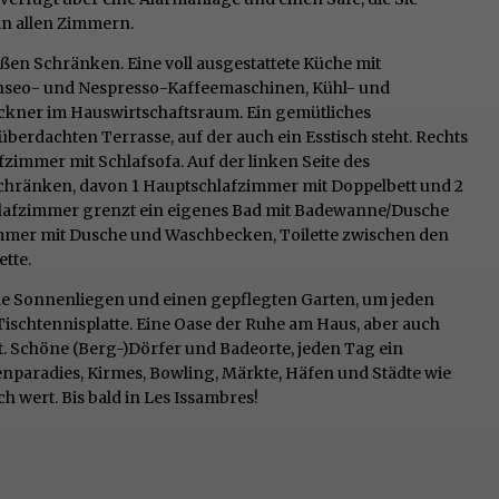
in allen Zimmern.
ßen Schränken. Eine voll ausgestattete Küche mit
enseo- und Nespresso-Kaffeemaschinen, Kühl- und
kner im Hauswirtschaftsraum. Ein gemütliches
erdachten Terrasse, auf der auch ein Esstisch steht. Rechts
zimmer mit Schlafsofa. Auf der linken Seite des
hränken, davon 1 Hauptschlafzimmer mit Doppelbett und 2
hlafzimmer grenzt ein eigenes Bad mit Badewanne/Dusche
mer mit Dusche und Waschbecken, Toilette zwischen den
tte.
ele Sonnenliegen und einen gepflegten Garten, um jeden
ischtennisplatte. Eine Oase der Ruhe am Haus, aber auch
bt. Schöne (Berg-)Dörfer und Badeorte, jeden Tag ein
paradies, Kirmes, Bowling, Märkte, Häfen und Städte wie
 wert. Bis bald in Les Issambres!