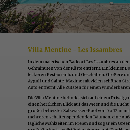
Villa Mentine - Les Issambres
In dem malerischen Badeort Les Issambres an der K
Gehminuten von der Küste entfernt. Ein kleiner
leckeren Restaurants und Geschäften. Größere und
Aygulf und Sainte-Maxime mit vielen schönen Strä
Auto entfernt. Alle Zutaten für einen wunderbaren
Die Villa Mentine befindet sich auf einem Privatg
einen herrlichen Blick auf das Meer und die Bucht
großer beheizter Salzwasser-Pool von 5 x 12 m mi
mehreren schattenspendenden Bäumen, eine Außen
tägliche Mahlzeiten im Freien und sogar ein Gre
große Garten ist vollständig eingezäunt. Das Haus